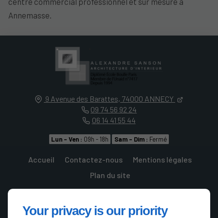
centre commercial professionnel et sur mesure à
Annemasse.
9 Avenue des Barattes,
74000
ANNECY
09 74 56 92 24
06 14 41 55 44
Lun - Ven :
09h - 18h
Sam - Dim :
Fermé
Accueil
Contactez-nous
Mentions légales
Plan du site
Your privacy is our priority