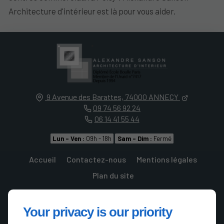
Architecture d'intérieur est là pour vous aider.
9 Avenue des Barattes,
74000
ANNECY
09 74 56 92 24
06 14 41 55 44
Lun - Ven :
09h - 18h
Sam - Dim :
Fermé
Accueil
Contactez-nous
Mentions légales
Plan du site
Your privacy is our priority