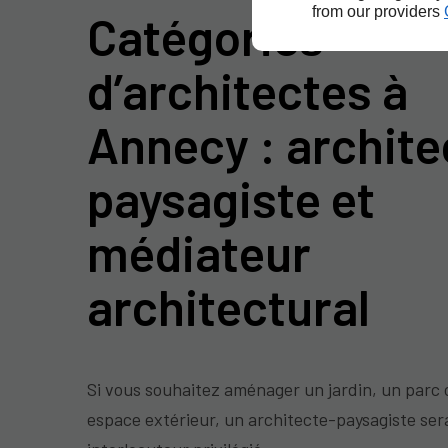
from our providers
Catégories
d’architectes à
Annecy : archite
paysagiste et
médiateur
architectural
Si vous souhaitez aménager un jardin, un parc 
espace extérieur, un architecte-paysagiste ser