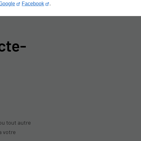
Google
Facebook
.
cte-
ou tout autre
a votre