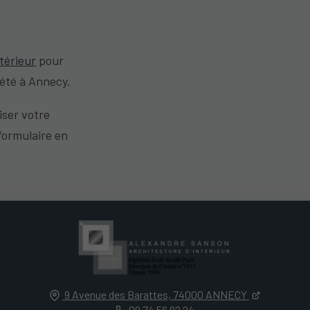
ntérieur
pour
iété à Annecy.
iser votre
formulaire en
9 Avenue des Barattes,
74000
ANNECY
09 74 56 92 24