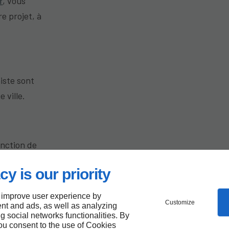
r
, vous
e projet, à
iste sont
 ville.
onction de
res, des
cy is our priority
le pour un
 improve user experience by
Customize
nt and ads, as well as analyzing
ng social networks functionalities. By
you consent to the use of Cookies