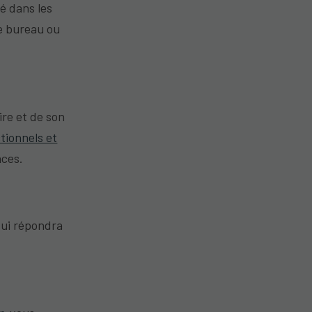
sé dans les
e bureau ou
ire et de son
tionnels et
nces.
 qui répondra