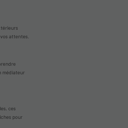
xtérieurs
 vos attentes.
prendre
un médiateur
les, ces
fiches pour