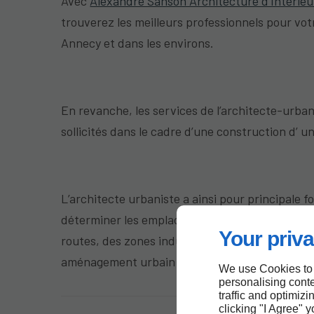
Avec
Alexandre Sanson Architecture d'Intérieu
trouverez les meilleurs professionnels pour votr
Annecy et dans les environs.
En revanche, les services de l’architecte-urban
sollicités dans le cadre d’une construction d’ une
L’architecte urbaniste a ainsi pour principale f
déterminer les emplacements des infrastructu
Your priva
routes, des zones industrielles et du centre-vil
aménagement urbain optimal.
We use Cookies to
personalising conte
traffic and optimizi
clicking "I Agree" 