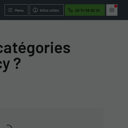
Menu
Infos utiles
09 74 56 92 24
 catégories
y ?