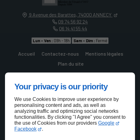
9 Avenue des Barattes,
74000
ANNECY
09 74 56 92 24
06 14 41 55 44
Lun - Ven :
09h - 18h
Sam - Dim :
Fermé
Accueil
Contactez-nous
Mentions légales
Plan du site
Your privacy is our priority
We use Cookies to improve user experience by
Haut de page
personalising content and ads, as well as
analyzing traffic and optimizing social networks
functionalities. By clicking "I Agree" you consent to
the use of Cookies from our providers
Google
Facebook
.